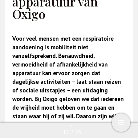
apparatuur van
Oxigo
Voor veel mensen met een respiratoire
aandoening is mobiliteit niet
vanzelfsprekend. Benauwdheid,
vermoeidheid of afhankelijkheid van
apparatuur kan ervoor zorgen dat
dagelijkse activiteiten – laat staan reizen
of sociale uitstapjes – een uitdaging
worden. Bij Oxigo geloven we dat iedereen
de vrijheid moet hebben om te gaan en
staan waar hij of zij wil. Daarom zijn wij
gespecialiseerd in innovatieve respiratoire
therapieën, met een sterke focus op
13
/
26
Back to index