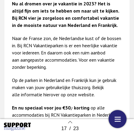
Nu al dromen over je vakantie in 2023? Het is
altijd fijn om iets te hebben om naar uit te kijken.
Bij RCN vier je zorgeloos en comfortabel vakantie
in de mooiste natuur van Nederland en Frankrijk.
Naar de Franse zon, de Nederlandse kust of de bossen
in. Bij RCN Vakantieparken is er een heerlijke vakantie
voor iedereen. En daarom ook een ruim aanbod
aan aangepaste accommodaties. Voor een vakantie
zonder beperking.
Op de parken in Nederland en Frankrijk kun je gebruik
maken van jouw gebruikelijke thuiszorg. Bekijk
alle informatie hierover op onze website.
En nu speciaal voor jou €50,- korting
op alle
accommodaties bij RCN Vakantieparken in Nederland
en Frankrijk. Bij een minimale besteding van €250,-. Ga
17
/
23
voor de actievoorwaarden naar de
website van RCN
.
Back to index