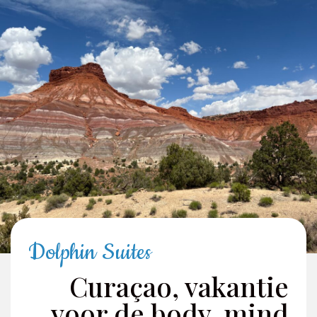
Dolphin Suites
Curaçao, vakantie
voor de body, mind