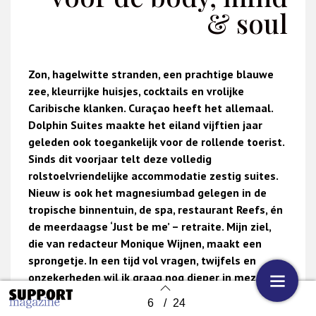
& soul
Zon, hagelwitte stranden, een prachtige blauwe
zee, kleurrijke huisjes, cocktails en vrolijke
Caribische klanken. Curaçao heeft het allemaal.
Dolphin Suites maakte het eiland vijftien jaar
geleden ook toegankelijk voor de rollende toerist.
Sinds dit voorjaar telt deze volledig
rolstoelvriendelijke accommodatie zestig suites.
Nieuw is ook het magnesiumbad gelegen in de
tropische binnentuin, de spa, restaurant Reefs, én
de meerdaagse ‘Just be me’ – retraite. Mijn ziel,
die van redacteur Monique Wijnen, maakt een
sprongetje. In een tijd vol vragen, twijfels en
onzekerheden wil ik graag nog dieper in mezelf
zakken om te herontdekken wie ik ben en wat ik
6
/
24
Back to index
echt wil.