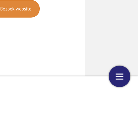
Bezoek website
lag Tokio dag 11
‘Het is oké om je anders te voelen
38