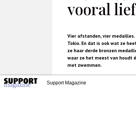
vooral lie
Vier afstanden, vier medailles
Tokio. En dat is ook wat ze he
ze haar derde bronzen medaille.
waar ze het meest van houdt 
met zwemmen.
‘Toen ik in 2012 begon met paral
eoverslag Tokio dag 10
Tom Egberink: ‘Je moet blijv
Support Magazine
in jezelf’
weet Kruger nog goed. ‘Dat was waa
het is sneller gegaan. Vijf jaar ge
Alles was toen mooi en elke med
ik op elke afstand een medaille e
hoger.’
35