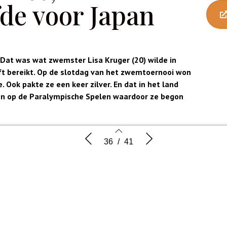
fde voor Japan
. Dat was wat zwemster Lisa Kruger (20) wilde in
eft bereikt. Op de slotdag van het zwemtoernooi won
 Ook pakte ze een keer zilver. En dat in het land
én op de Paralympische Spelen waardoor ze begon
ympisch zwemmen, waren de Spelen in Tokio mijn doel’,
en geloven
Vier medailles, maar vooral liefde
Videovers
36
/
41
voor Japan
r ik voor trainde, dat was wat ik wilde bereiken. Ja,
leden was ik al in Rio bij en won ik heel verrassend goud.
aille die ik zou winnen, was mooi meegenomen. Nu wilde
n had ik wat te bewijzen. Ik legde de druk voor mezelf
36
37