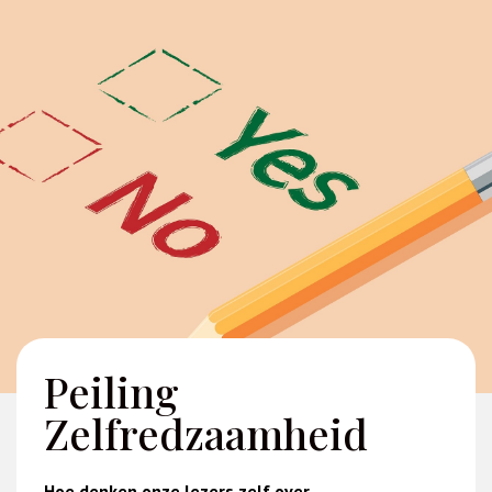
Peiling
Zelfredzaamheid
Hoe denken onze lezers zelf over