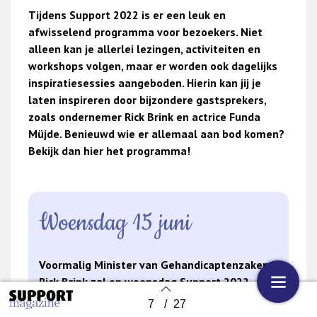
Tijdens Support 2022 is er een leuk en
afwisselend programma voor bezoekers. Niet
alleen kan je allerlei lezingen, activiteiten en
workshops volgen, maar er worden ook dagelijks
inspiratiesessies aangeboden. Hierin kan jij je
laten inspireren door bijzondere gastsprekers,
zoals ondernemer Rick Brink en actrice Funda
Müjde. Benieuwd wie er allemaal aan bod komen?
Bekijk dan hier het programma!
Woensdag 15 juni
Voormalig Minister van Gehandicaptenzaken
Rick Brink zal op woensdag Support 2022
openen en in een sessie zijn verhaal vertellen.
7
/
27
Back to index
Hoofdredacteur van Support Magazine,