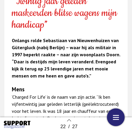
“Twintig jaar geleden
maskeerden blitse wagens mijn
handicap”
Onlangs rolde Sebastiaan van Nieuwenhuizen van
Gütergluck (nabij Berlijn) – waar hij als militair in
1997 beperkt raakte – naar zijn woonplaats Doorn.
“Daar is destijds mijn leven veranderd. Evengoed
kijk ik terug op 25 levendige jaren met mooie
mensen om me heen en gave auto’s.”
Mens
‘Charged For Life’ is de naam van zijn actie. “Ik ben
vijfentwintig jaar geleden letterlijk (geëlektrocuteerd)
voor het leven. Ik was 18 jaar en chauffeur van een
luchtafweertank. Op de terugreis met de trein vanuit
Polen pakte ik in het dorpje Gütergluck iets uit de tank
22
/
27
Back to index