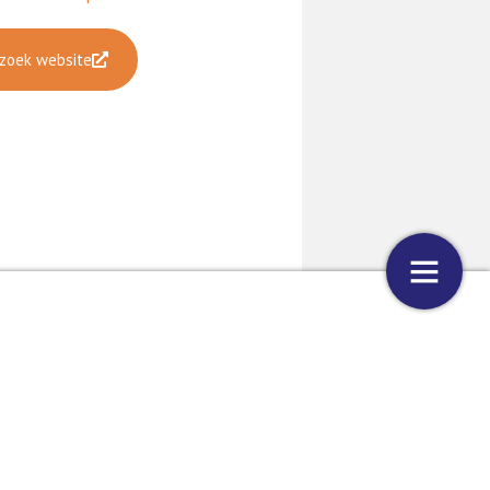
zoek website
g tillen met Tiltechniek
Lagooni Extra Special
7