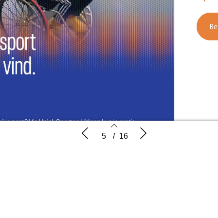
Be
Uniek Sporten: kies de sport die je
Zelfstandi
5
/
16
leuk vindt
5
6