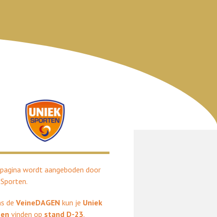
pagina wordt aangeboden door
 Sporten.
ns de
VeineDAGEN
kun je
Uniek
ten
vinden op
stand D-23
.