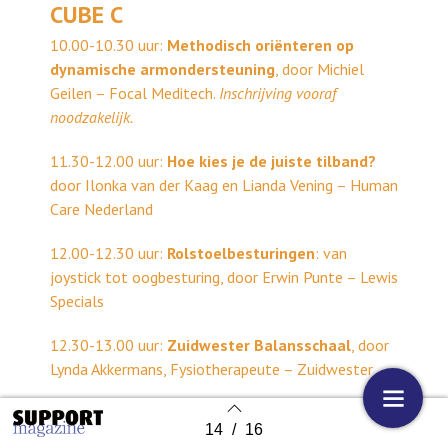
CUBE C
10.00-10.30 uur:
Methodisch oriënteren op
dynamische armondersteuning
, door Michiel
Geilen – Focal Meditech.
Inschrijving vooraf
noodzakelijk.
11.30-12.00 uur:
Hoe kies je de juiste tilband?
door Ilonka van der Kaag en Lianda Vening – Human
Care Nederland
12.00-12.30 uur:
Rolstoelbesturingen
: van
joystick tot oogbesturing, door Erwin Punte – Lewis
Specials
12.30-13.00 uur:
Zuidwester Balansschaal
, door
Lynda Akkermans, Fysiotherapeute – Zuidwester
13.00-13.30 uur:
Contact maken met Crdl
, door
14
/
16
Back to index
Esther van Keulen-Visser – Crdl