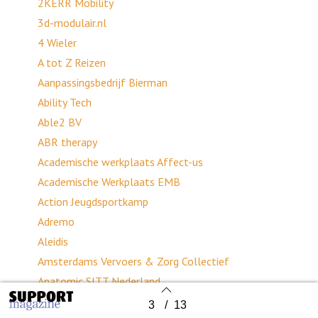
2KERR Mobility
3d-modulair.nl
4 Wieler
A tot Z Reizen
Aanpassingsbedrijf Bierman
Ability Tech
Able2 BV
ABR therapy
Academische werkplaats Affect-us
Academische Werkplaats EMB
Action Jeugdsportkamp
Adremo
Aleidis
Amsterdams Vervoers & Zorg Collectief
Anatomic SITT Nederland
Assistive Innovations
3
/
13
Back to index