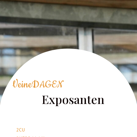
VeineDAGEN
Exposanten
2CU