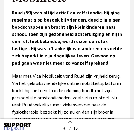
Ruud (59) was altijd actief en zelfstandig. Hij ging
regelmatig op bezoek bij vrienden, deed zijn eigen
boodschappen en bracht zijn kleinkinderen naar
school. Toen zijn gezondheid achteruitging en hij in
een rolstoel belandde, werd reizen een stuk
lastiger. Hij was afhankelijk van anderen en voelde
zich beperkt in zijn dagelijkse leven. Gewoon op
pad gaan was niet meer zo vanzelfsprekend.
Maar met Vita Mobiliteit vond Ruud zijn vrijheid terug.
Via het gebruiksvriendelijke online mobiliteitsplatform
boekt hij snel een taxi die rekening houdt met zijn
persoonlijke omstandigheden, zoals zijn rolstoel. Nu
reist Ruud wekelijks met ziekenvervoer naar de
fysiotherapie, bezoekt hij zo nu en dan zijn broer in
Friesland met Valys en gaat hij regelmatig naar zijn
dochter met het Wmo-vervoer.
8
/
13
Back to index