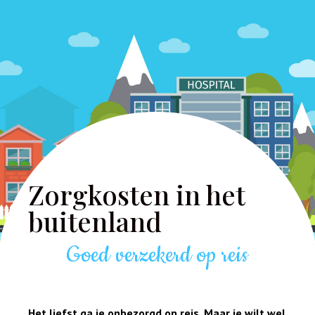
Zorgkosten in het
buitenland
Goed verzekerd op reis
Het liefst ga je onbezorgd op reis. Maar je wilt wel