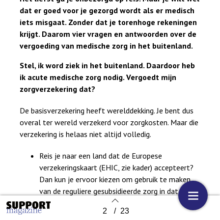
dat er goed voor je gezorgd wordt als er medisch
iets misgaat. Zonder dat je torenhoge rekeningen
krijgt. Daarom vier vragen en antwoorden over de
vergoeding van medische zorg in het buitenland.
Stel, ik word ziek in het buitenland. Daardoor heb
ik acute medische zorg nodig. Vergoedt mijn
zorgverzekering dat?
De basisverzekering heeft werelddekking. Je bent dus
overal ter wereld verzekerd voor zorgkosten. Maar die
verzekering is helaas niet altijd volledig.
Reis je naar een land dat de Europese
verzekeringskaart (EHIC, zie kader) accepteert?
Dan kun je ervoor kiezen om gebruik te maken
van de reguliere gesubsidieerde zorg in dat land.
Je krijgt die zorg dan volgens dezelfde
2
/
23
Back to index
voorwaarden als de burgers van dat land zelf.