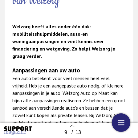
van Welzorg
Welzorg heeft alles onder één dak:
mobiliteitshulpmiddelen, auto-en
woningaanpassingen en veel kennis over
financiering en wetgeving. Zo helpt Welzorg je
graag verder.
Aanpassingen aan uw auto
Een auto betekent voor veel mensen heel veel
vrijheid. Heb je een aangepaste auto nodig, of kleinere
aanpassingen in je auto, Welzorg Auto op Maat kan
bijna alle aanpassingen realiseren. Ze hebben een groot
aanbod aan verschillende auto’s en bussen dat je
zowel kunt kopen als private leasen. Bij Welzorg Auto
op Maat wordt net zo lang aan je eigen of leaseauto
gesleuteld tot je 100% tevreden bent.
9
/
13
Back to index