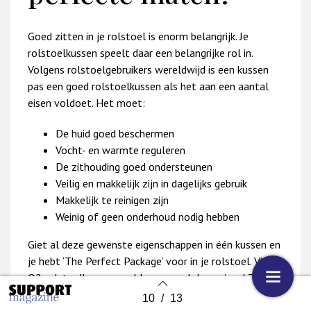
Goed zitten in je rolstoel is enorm belangrijk. Je
rolstoelkussen speelt daar een belangrijke rol in.
Volgens rolstoelgebruikers wereldwijd is een kussen
pas een goed rolstoelkussen als het aan een aantal
eisen voldoet. Het moet:
De huid goed beschermen
Vocht- en warmte reguleren
De zithouding goed ondersteunen
Veilig en makkelijk zijn in dagelijks gebruik
Makkelijk te reinigen zijn
Weinig of geen onderhoud nodig hebben
Giet al deze gewenste eigenschappen in één kussen en
je hebt ‘The Perfect Package’ voor in je rolstoel. Vicair
O2 rolstoelkussens voldoen aan al deze eisen! Zo zijn
deze lichtgewicht kussens onder andere volledig
10
/
13
Back to index