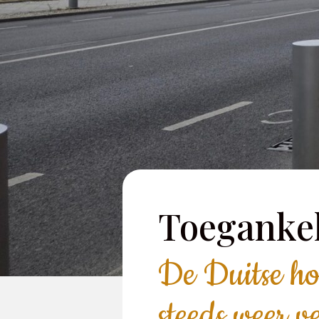
Toegankel
De Duitse hoo
steeds weer v