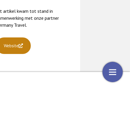
t artikel kwam tot stand in
amenwerking met onze partner
ermany Travel.
Website
| Culturele tips
De auto van Niels
8