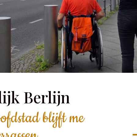
ijk Berlijn
fdstad blijft me
errassen