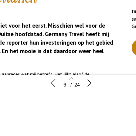
Di
s
niet voor het eerst. Misschien wel voor de
G
 Duitse hoofdstad. Germany Travel heeft mij
de reporter hun investeringen op het gebied
n. En het mooie is dat daardoor weer heel
 aanrader wat mij betreft. Het lijkt alsof de
s je zo ver gaat reizen. Zo kwam er net over de grens een
 drempels
Duitsland | Toegankelijk Berlijn
Duitsland 
6
/
24
 te vragen of Berlijn inderdaad mijn eindbestemming
of de assistentie goed stond ingeboekt.
e provinciaal weggerukt uit haar kleine dorp. Met frisse
otel. Grote gebouwen torenden boven mij uit, forensen
ld met groepjes toeristen duidelijk herkenbaar aan hun
 een fier omhooggestoken rode paraplu.
6
7