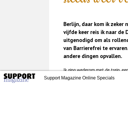
Berlijn, daar kom ik zeker 
vijfde keer reis ik naar de
uitgenodigd om als rollen
van Barrierefrei te ervare
andere dingen opvallen.
Ik ging wederom met de trein, een
reisassistentie extra aardig is al
sland | Vijf tips voor
Duitsland | Reizen zonder
Support Magazine Online Specials
Duitse conducteur naar me toe om
klenburg-Vorpommern
was. Hij controleerde ter plekke 
Eenmaal in Berlijn voelde ik me di
moed ging ik op zoek naar mijn h
raasden langs mij heen, afgewisse
petjes en iemand in de groep met
5