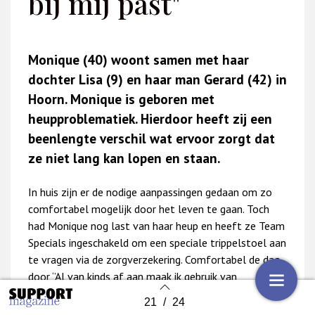
bij mij past"
Monique (40) woont samen met haar
dochter Lisa (9) en haar man Gerard (42) in
Hoorn. Monique is geboren met
heupproblematiek. Hierdoor heeft zij een
beenlengte verschil wat ervoor zorgt dat
ze niet lang kan lopen en staan.
In huis zijn er de nodige aanpassingen gedaan om zo
comfortabel mogelijk door het leven te gaan. Toch
had Monique nog last van haar heup en heeft ze Team
Specials ingeschakeld om een speciale trippelstoel aan
te vragen via de zorgverzekering. Comfortabel de dag
door ‘’Al van kinds af aan maak ik gebruik van
hulpmiddelen om minder pijn te hebben aan mijn heup.
21
/
24
Back to index
Voor dagjes weg heb ik bijvoorbeeld een opvouwbare