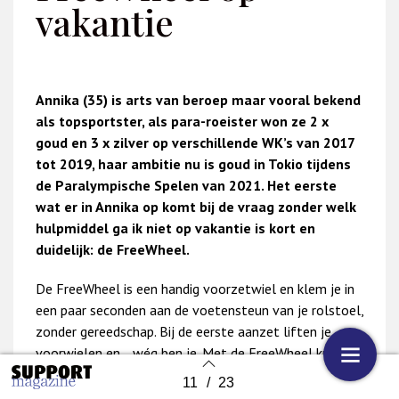
vakantie
Annika (35) is arts van beroep maar vooral bekend
als topsportster, als para-roeister won ze 2 x
goud en 3 x zilver op verschillende WK’s van 2017
tot 2019, haar ambitie nu is goud in Tokio tijdens
de Paralympische Spelen van 2021. Het eerste
wat er in Annika op komt bij de vraag zonder welk
hulpmiddel ga ik niet op vakantie is kort en
duidelijk: de FreeWheel.
De FreeWheel is een handig voorzetwiel en klem je in
een paar seconden aan de voetensteun van je rolstoel,
zonder gereedschap. Bij de eerste aanzet liften je
voorwielen en… wég ben je. Met de FreeWheel kun je
je makkelijker verplaatsen over moeilijk begaanbare
11
/
23
Back to index
terreinen zoals gras, heide, bos en sneeuw. Ook