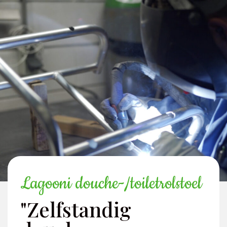
Lagooni douche-/toiletrolstoel
"Zelfstandig