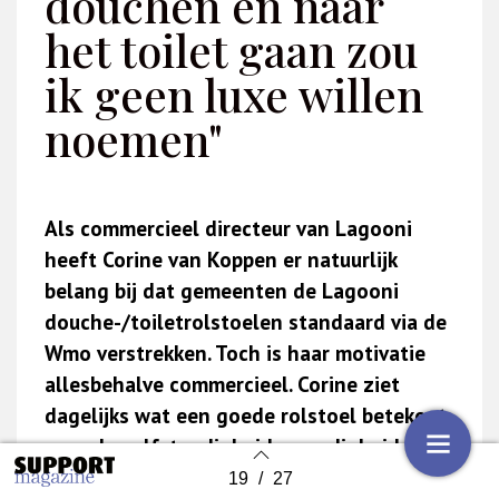
douchen en naar
het toilet gaan zou
ik geen luxe willen
noemen"
Als commercieel directeur van Lagooni
heeft Corine van Koppen er natuurlijk
belang bij dat gemeenten de Lagooni
douche-/toiletrolstoelen standaard via de
Wmo verstrekken. Toch is haar motivatie
allesbehalve commercieel. Corine ziet
dagelijks wat een goede rolstoel betekent
voor de zelfstandigheid, waardigheid en
het welzijn van mensen met een beperking.
19
/
27
Back to index