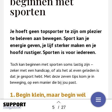
beginnen met
sporten
Je hoeft geen topsporter te zijn om plezier
te beleven aan bewegen. Sport kan je
energie geven, je lijf sterker maken en je
hoofd rustiger. Sporten is voor iedereen.
Toch kan beginnen met sporten soms lastig zijn –
zeker met een handicap, of als het al even geleden is
dat je gesport hebt. Met deze zeven tips kom je in
beweging, op een manier die bij jou past.
1. Begin klein, maar begin wél
Je hoeft niet meteen drie keer per week naar de
5
/
27
sportschool. Start met wat haalbaar is: een korte
Back to index